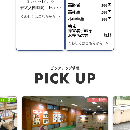
9：00～17：00
高齢者
300円
最終入園時間 16：30
高校生
200円
くわしくはこちらから
小中学生
100円
幼児・
障害者手帳を
お持ちの方
無料
くわしくはこちらから
告知・報告
企画・展示