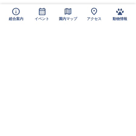
info
calendar_month
map
location_on
総合案内
イベント
園内マップ
アクセス
動物情報
〒791-2191 愛媛県伊予郡砥部町上原町240
電話：089-962-6000 ファックス：089-962-6194