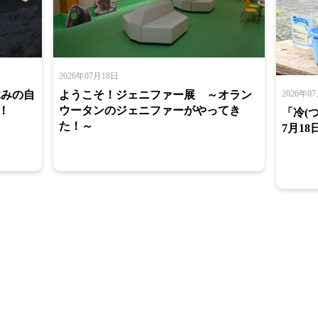
2026年07月18日
2026年0
ようこそ！ジェニファー展 ～オラン
休みの自
ウータンのジェニファーがやってき
！
「冷(
た！～
7月18