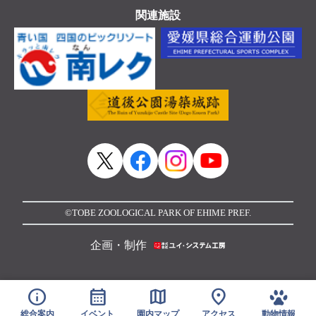
関連施設
©TOBE ZOOLOGICAL PARK OF EHIME PREF.
企画・制作
info
calendar_month
map
location_on
総合案内
イベント
園内マップ
アクセス
動物情報