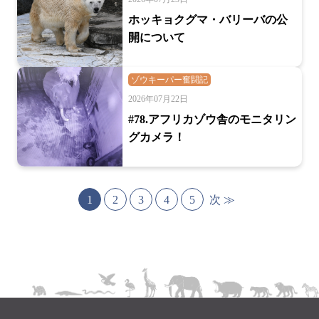
ホッキョクグマ・バリーバの公
開について
ゾウキーパー奮闘記
2026年07月22日
#78.アフリカゾウ舎のモニタリン
グカメラ！
次 ≫
1
2
3
4
5