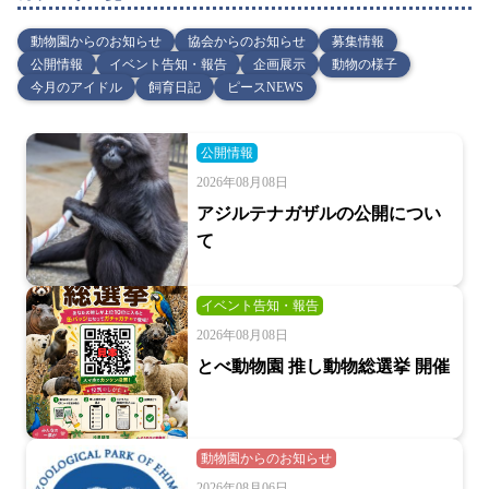
動物園からのお知らせ
協会からのお知らせ
募集情報
公開情報
イベント告知・報告
企画展示
動物の様子
今月のアイドル
飼育日記
ピースNEWS
公開情報
2026年08月08日
アジルテナガザルの公開につい
て
イベント告知・報告
2026年08月08日
とべ動物園 推し動物総選挙 開催
動物園からのお知らせ
2026年08月06日