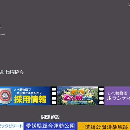
等
シー
県動物園協会
関連施設