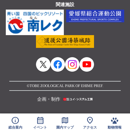
関連施設
©TOBE ZOOLOGICAL PARK OF EHIME PREF.
企画・制作
info
calendar_month
map
location_on
総合案内
イベント
園内マップ
アクセス
動物情報