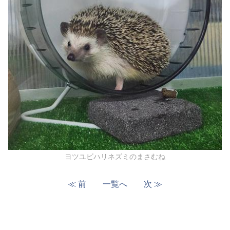
ヨツユビハリネズミのまさむね
≪ 前
一覧へ
次 ≫