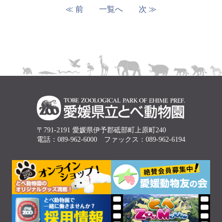
≪ 前
一覧へ
次 ≫
〒791-2191 愛媛県伊予郡砥部町上原町240
電話：089-962-6000 ファックス：089-962-6194