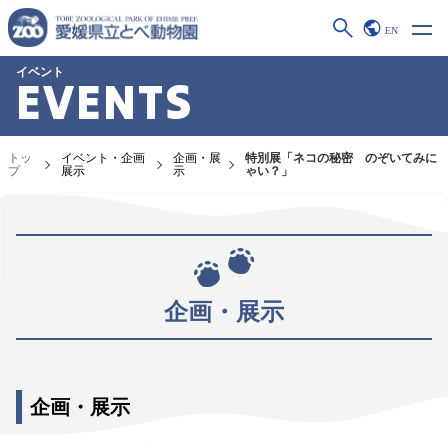
EN
イベント
EVENTS
トッ
イベント・企画
企画・展
特別展「ネコの秘密 のぞいてみに
プ
展示
示
ゃい？」
企画・展示
企画・展示