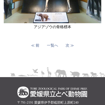
アジアゾウの骨格標本
≪ 前
一覧へ
次 ≫
〒791-2191 愛媛県伊予郡砥部町上原町240