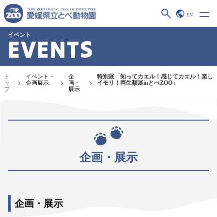
EN
イベント
EVENTS
ト
イベント・
企
特別展「知ってカエル！感じてカエル！楽し
ッ
企画展示
画・
イモリ！両生類展inとべZOO」
プ
展示
企画・展示
企画・展示