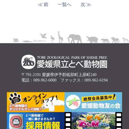
≪ 前
一覧へ
次 ≫
〒791-2191 愛媛県伊予郡砥部町上原町240
電話：089-962-6000 ファックス：089-962-6194