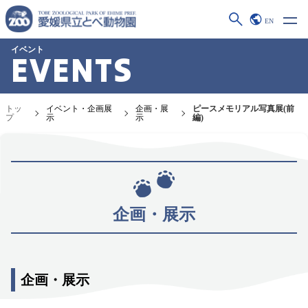
EN
イベント
EVENTS
トッ
イベント・企画展
企画・展
ピースメモリアル写真展(前
プ
示
示
編)
企画・展示
企画・展示