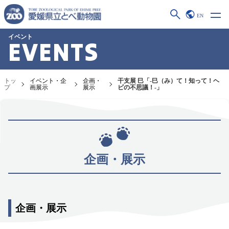
EN
イベント
EVENTS
トッ
イベント・企
企画・
干支展 巳「-巳（み）て！知って！ヘ
プ
画展示
展示
ビの不思議！-」
企画・展示
企画・展示