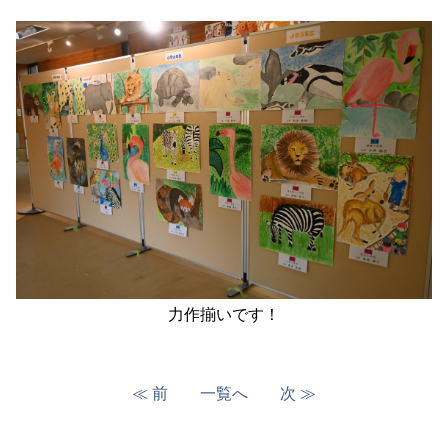
力作揃いです！
≪ 前
一覧へ
次 ≫