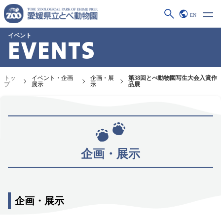
EN
イベント
EVENTS
トッ
イベント・企画
企画・展
第38回とべ動物園写生大会入賞作
プ
展示
示
品展
企画・展示
企画・展示