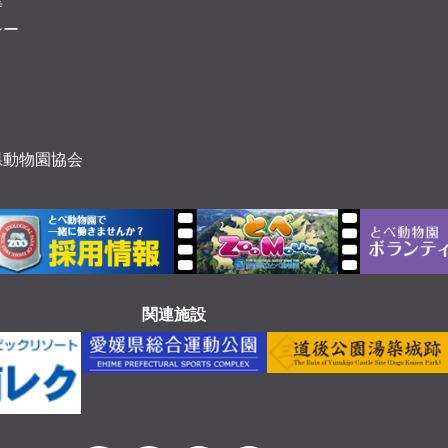
等
シー
県動物園協会
関連施設