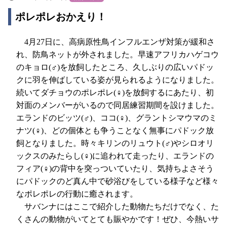
ポレポレおかえり！
4月27日に、高病原性鳥インフルエンザ対策が緩和さ
れ、防鳥ネットが外されました。早速アフリカハゲコウ
のキョロ(♂)を放飼したところ、久しぶりの広いパドッ
クに羽を伸ばしている姿が見られるようになりました。
続いてダチョウのポレポレ(♀)を放飼するにあたり、初
対面のメンバーがいるので同居練習期間を設けました。
エランドのビッツ(♂)、ココ(♀)、グラントシマウマのミ
ナツ(♀)、どの個体とも争うことなく無事にパドック放
飼となりました。時々キリンのリュウト(♂)やシロオリ
ックスのみたらし(♀)に追われて走ったり、エランドの
フィア(♀)の背中を突っついていたり、気持ちよさそう
にパドックのど真ん中で砂浴びをしている様子など様々
なポレポレの行動に癒されます。
サバンナにはここで紹介した動物たちだけでなく、た
くさんの動物がいてとても賑やかです！ぜひ、今熱いサ