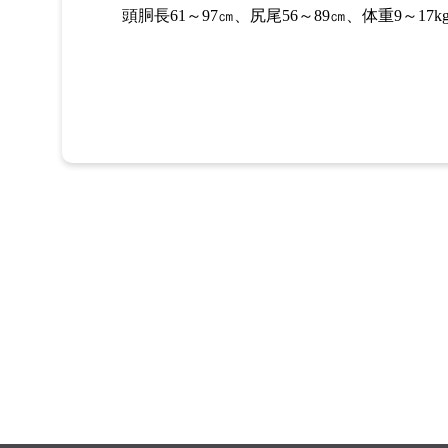
頭胴長61～97㎝、尻尾56～89㎝、体重9～1