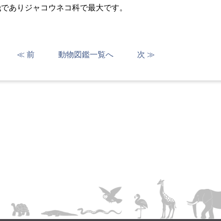
7kgでありジャコウネコ科で最大です。
≪ 前
動物図鑑一覧へ
次 ≫