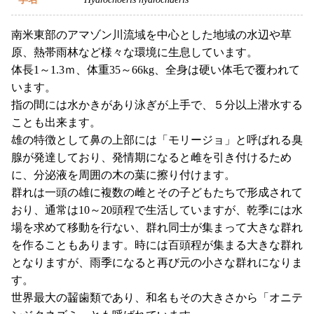
南米東部のアマゾン川流域を中心とした地域の水辺や草
原、熱帯雨林など様々な環境に生息しています。
体長1～1.3ｍ、体重35～66kg、全身は硬い体毛で覆われて
います。
指の間には水かきがあり泳ぎが上手で、５分以上潜水する
ことも出来ます。
雄の特徴として鼻の上部には「モリージョ」と呼ばれる臭
腺が発達しており、発情期になると雌を引き付けるため
に、分泌液を周囲の木の葉に擦り付けます。
群れは一頭の雄に複数の雌とその子どもたちで形成されて
おり、通常は10～20頭程で生活していますが、乾季には水
場を求めて移動を行ない、群れ同士が集まって大きな群れ
を作ることもあります。時には百頭程が集まる大きな群れ
となりますが、雨季になると再び元の小さな群れになりま
す。
世界最大の齧歯類であり、和名もその大きさから「オニテ