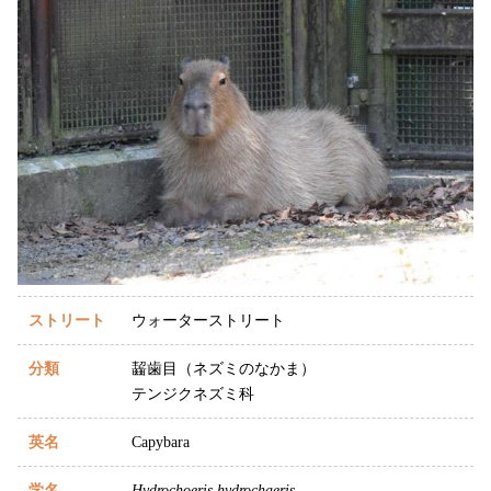
ストリート
ウォーターストリート
分類
齧歯目（ネズミのなかま）
テンジクネズミ科
英名
Capybara
学名
Hydrochoeris hydrochaeris