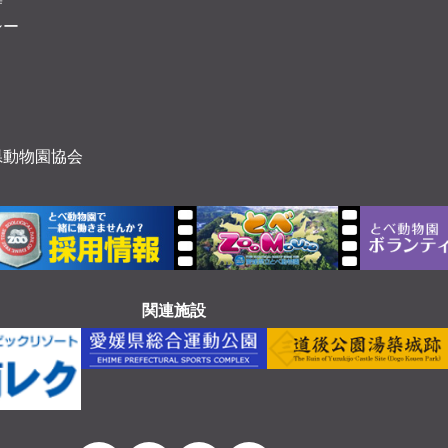
等
シー
県動物園協会
関連施設