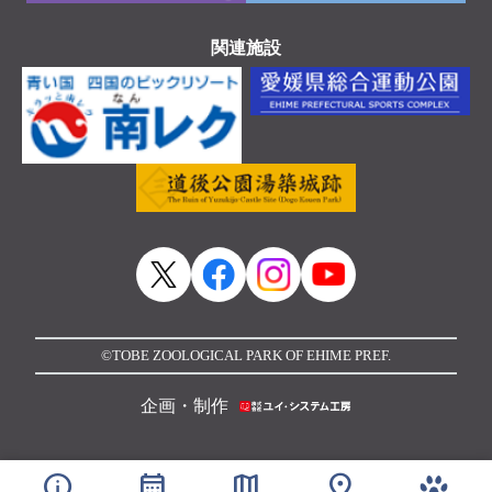
関連施設
©TOBE ZOOLOGICAL PARK OF EHIME PREF.
企画・制作
info
calendar_month
map
location_on