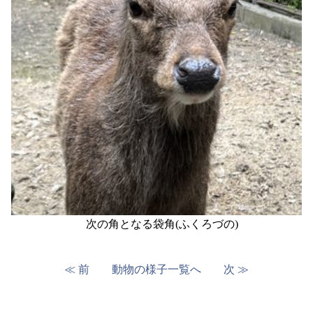
次の角となる袋角(ふくろづの)
≪ 前
動物の様子一覧へ
次 ≫