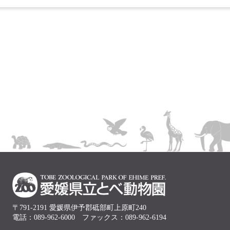
〒791-2191 愛媛県伊予郡砥部町上原町240
電話：089-962-6000 ファックス：089-962-6194